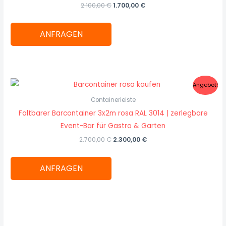
2.100,00
€
1.700,00
€
ANFRAGEN
Ursprünglicher
Aktueller
Angebot!
Preis
Preis
war:
ist:
Containerleiste
2.700,00 €
2.300,00 €.
Faltbarer Barcontainer 3x2m rosa RAL 3014 | zerlegbare
Event-Bar für Gastro & Garten
2.700,00
€
2.300,00
€
ANFRAGEN