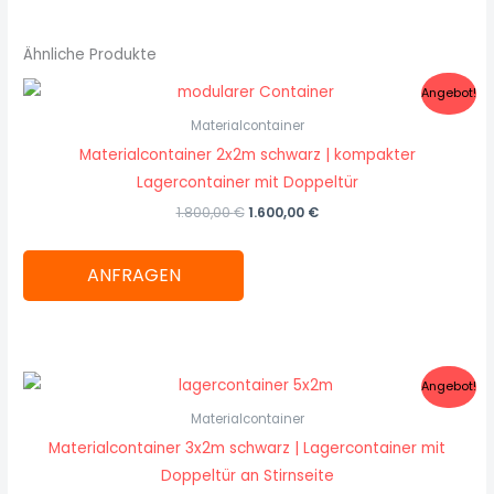
Ähnliche Produkte
Ursprünglicher
Aktueller
Angebot!
Preis
Preis
war:
ist:
Materialcontainer
1.800,00 €
1.600,00 €.
Materialcontainer 2x2m schwarz | kompakter
Lagercontainer mit Doppeltür
1.800,00
€
1.600,00
€
ANFRAGEN
Ursprünglicher
Aktueller
Angebot!
Preis
Preis
war:
ist:
Materialcontainer
2.100,00 €
1.700,00 €.
Materialcontainer 3x2m schwarz | Lagercontainer mit
Doppeltür an Stirnseite