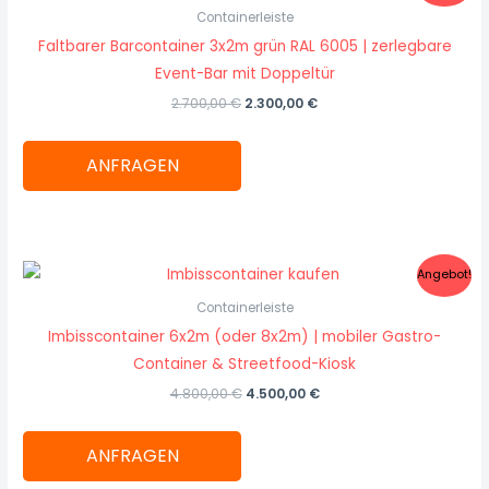
war:
ist:
Containerleiste
2.700,00 €
2.300,00 €.
Faltbarer Barcontainer 3x2m grün RAL 6005 | zerlegbare
Event-Bar mit Doppeltür
2.700,00
€
2.300,00
€
ANFRAGEN
Ursprünglicher
Aktueller
Angebot!
Preis
Preis
war:
ist:
Containerleiste
4.800,00 €
4.500,00 €.
Imbisscontainer 6x2m (oder 8x2m) | mobiler Gastro-
Container & Streetfood-Kiosk
4.800,00
€
4.500,00
€
ANFRAGEN