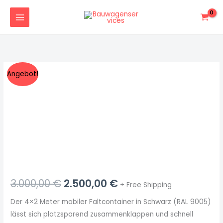
Zum
Inhalt
springen
Schnellbaucontainer
Ursprünglicher
Aktueller
Angebot!
4x2m
Preis
Preis
schwarz
RAL
war:
ist:
9005|
3.000,00 €
2.500,00 €.
faltbarer
Materialcontainer
Menge
3.000,00
€
2.500,00
€
+ Free Shipping
Der 4×2 Meter mobiler Faltcontainer in Schwarz (RAL 9005)
lässt sich platzsparend zusammenklappen und schnell