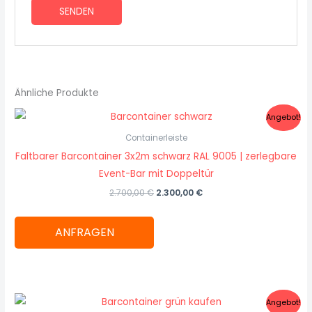
Ähnliche Produkte
Ursprünglicher
Aktueller
Angebot!
Preis
Preis
war:
ist:
Containerleiste
2.700,00 €
2.300,00 €.
Faltbarer Barcontainer 3x2m schwarz RAL 9005 | zerlegbare
Event-Bar mit Doppeltür
2.700,00
€
2.300,00
€
ANFRAGEN
Ursprünglicher
Aktueller
Angebot!
Preis
Preis