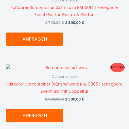
Containerleiste
2.700,00 €
2.300,00 €.
Faltbarer Barcontainer 3x2m rosa RAL 3014 | zerlegbare
Event-Bar für Gastro & Garten
2.700,00
€
2.300,00
€
ANFRAGEN
Ursprünglicher
Aktueller
Angebot!
Preis
Preis
war:
ist:
Containerleiste
2.700,00 €
2.300,00 €.
Faltbarer Barcontainer 3x2m schwarz RAL 9005 | zerlegbare
Event-Bar mit Doppeltür
2.700,00
€
2.300,00
€
ANFRAGEN