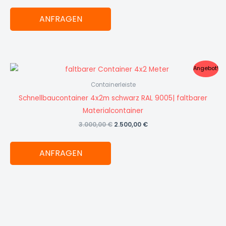
ANFRAGEN
Ursprünglicher
Aktueller
Angebot!
Preis
Preis
war:
ist:
Containerleiste
3.000,00 €
2.500,00 €.
Schnellbaucontainer 4x2m schwarz RAL 9005| faltbarer
Materialcontainer
3.000,00
€
2.500,00
€
ANFRAGEN