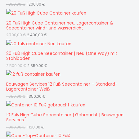
1.350,00
€
1.200,00
€
20 Fuß High Cube Container neu, Lagercontainer &
Seecontainer wind- und wasserdicht
2.700,00
€
2.400,00
€
20 Fuß High Cube Seecontainer | Neu (One Way) mit
Stahlboden
2.500,00
€
2.350,00
€
Bauwagen Services 12 Fuß Seecontainer – Standard-
Lagercontainer Weiß
1.650,00
€
1.350,00
€
10 Fuß High Cube Seecontainer | Gebraucht | Bauwagen
Services
1.300,00
€
1.150,00
€