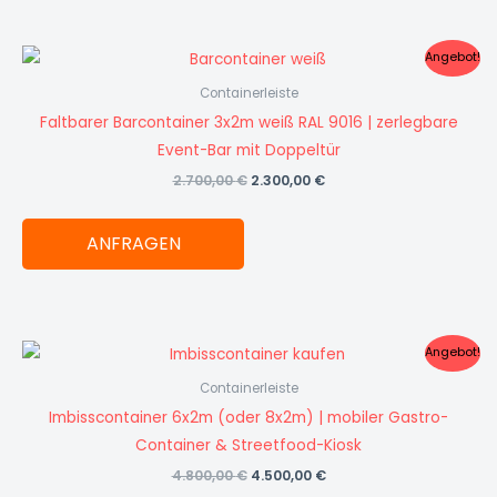
Ursprünglicher
Aktueller
Angebot!
Preis
Preis
war:
ist:
Containerleiste
2.700,00 €
2.300,00 €.
Faltbarer Barcontainer 3x2m weiß RAL 9016 | zerlegbare
Event-Bar mit Doppeltür
2.700,00
€
2.300,00
€
ANFRAGEN
Ursprünglicher
Aktueller
Angebot!
Preis
Preis
war:
ist:
Containerleiste
4.800,00 €
4.500,00 €.
Imbisscontainer 6x2m (oder 8x2m) | mobiler Gastro-
Container & Streetfood-Kiosk
4.800,00
€
4.500,00
€