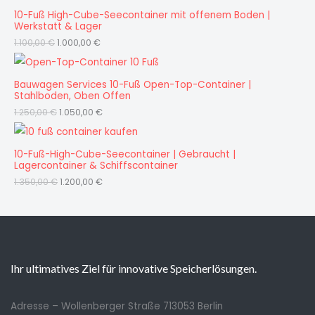
10-Fuß High-Cube-Seecontainer mit offenem Boden |
Werkstatt & Lager
1.100,00
€
1.000,00
€
Bauwagen Services 10-Fuß Open-Top-Container |
Stahlboden, Oben Offen
1.250,00
€
1.050,00
€
10-Fuß-High-Cube-Seecontainer | Gebraucht |
Lagercontainer & Schiffscontainer
1.350,00
€
1.200,00
€
Ihr ultimatives Ziel für innovative Speicherlösungen.
Adresse – Wollenberger Straße 713053 Berlin