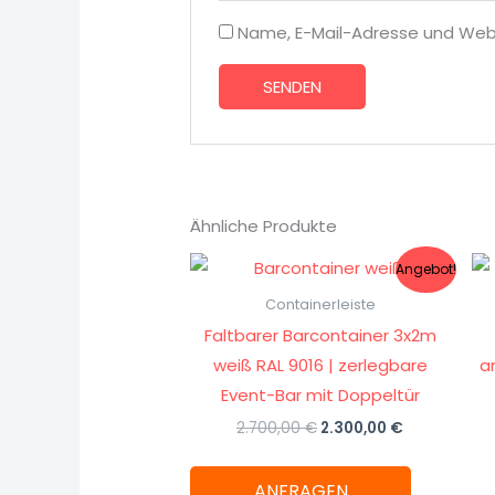
Name, E-Mail-Adresse und Web
Ähnliche Produkte
Ursprünglicher
Aktueller
Angebot!
Preis
Preis
war:
ist:
Containerleiste
2.700,00 €
2.300,00 €.
Faltbarer Barcontainer 3x2m
weiß RAL 9016 | zerlegbare
a
Event-Bar mit Doppeltür
2.700,00
€
2.300,00
€
ANFRAGEN