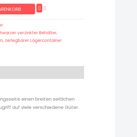
WARENKORB
er
hwarzer verzinkter Behälter
,
 m
,
zerlegbarer Lagercontainer
ngsseite einen breiten seitlichen
riff auf viele verschiedene Güter.