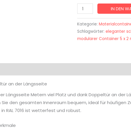
IN DEN 
Kategorie:
Materialcontain
Schlagwörter:
eleganter sc
modularer Container 5 x 2
tür an der Längsseite
r Längsseite Metern viel Platz und dank Doppeltür an der Lä
n Sie den gesamten Innenraum bequem, ideal für häufigen Zug
in RAL 7016 ist wetterfest und robust.
erkmale