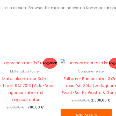
site in diesem Browser für meinen nächsten Kommentar spe
Ursprünglicher
Aktueller
Ursprünglich
Akt
Angebot!
Ange
Preis
Preis
Preis
Pre
war:
ist:
war:
ist:
Materialcontainer
Containerleiste
2.100,00 €
1.700,00 €.
2.700,00 €
2.3
Materialcontainer 3x2m
Faltbarer Barcontainer 3x
nthrazit RAL 7016 | Side-Door
rosa RAL 3014 | zerlegbare
Lagercontainer mit
Event-Bar für Gastro & Gar
Längsseitentür
2.700,00
€
2.300,00
€
2.100,00
€
1.700,00
€
ANFRAGEN