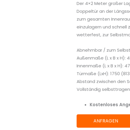
Der 4×2 Meter großer Lag
Längsseitentür
Doppeltür an der Längsse
Menge
zum gesamten Innenraum.
einzulagern und schnell 
wetterfest, zur Selbstm
Abnehmbar / zum Selbs
Außenmaße (L x B x H): 
Innenmaße (L x B x H): 4
Türmaße (LxH): 1750 (8
Abstand zwischen den 
Vollständig selbsttragen
Kostenloses Ange
ANFRAGEN