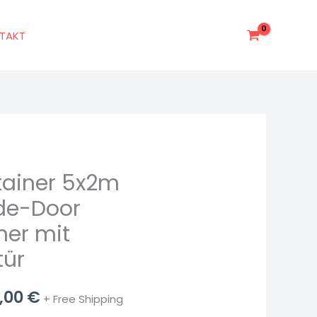
TAKT
tainer 5x2m
ünglicher
Aktueller
ide-Door
Preis
ner mit
ist:
tür
,00 €
2.350,00 €.
0,00
€
+ Free Shipping