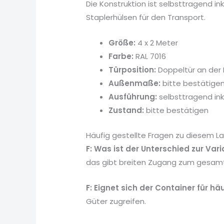
Die Konstruktion ist selbsttragend ink
Staplerhülsen für den Transport.
Größe:
4 x 2 Meter
Farbe:
RAL 7016
Türposition:
Doppeltür an der 
Außenmaße:
bitte bestätige
Ausführung:
selbsttragend in
Zustand:
bitte bestätigen
Häufig gestellte Fragen zu diesem L
F: Was ist der Unterschied zur Var
das gibt breiten Zugang zum gesamten
F: Eignet sich der Container für hä
Güter zugreifen.