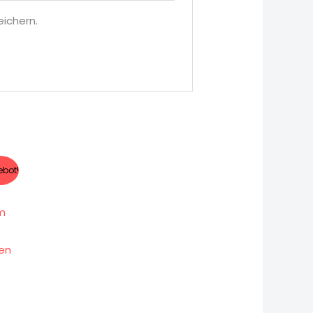
ichern.
er
ueller
bot!
is
00,00 €.
2m
ten