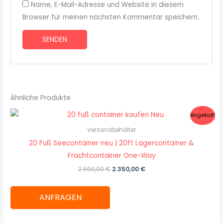
Name, E-Mail-Adresse und Website in diesem
Browser für meinen nächsten Kommentar speichern.
Ähnliche Produkte
Ursprünglicher
Aktueller
Angebot!
Preis
Preis
war:
ist:
Versandbehälter
2.500,00 €
2.350,00 €.
20 Fuß Seecontainer neu | 20ft Lagercontainer &
Frachtcontainer One-Way
2.500,00
€
2.350,00
€
ANFRAGEN