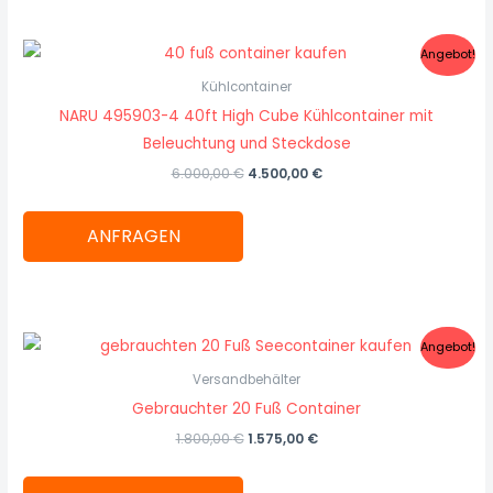
Ursprünglicher
Aktueller
Angebot!
Preis
Preis
war:
ist:
Kühlcontainer
6.000,00 €
4.500,00 €.
NARU 495903-4 40ft High Cube Kühlcontainer mit
Beleuchtung und Steckdose
6.000,00
€
4.500,00
€
ANFRAGEN
Ursprünglicher
Aktueller
Angebot!
Preis
Preis
war:
ist:
Versandbehälter
1.800,00 €
1.575,00 €.
Gebrauchter 20 Fuß Container
1.800,00
€
1.575,00
€