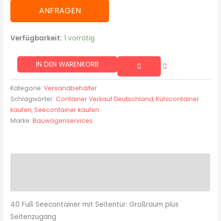
ANFRAGEN
Verfügbarkeit:
1 vorrätig
IN DEN WARENKORB
Kategorie:
Versandbehälter
Schlagwörter:
Container Verkauf Deutschland
,
Kühlcontainer
kaufen
,
Seecontainer kaufen
Marke:
Bauwagenservices
Beschreibung
Rezensionen (0)
40 Fuß Seecontainer mit Seitentür: Großraum plus
Seitenzugang