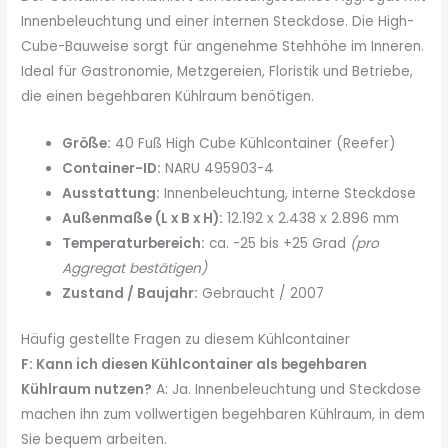
Innenbeleuchtung und einer internen Steckdose. Die High-
Cube-Bauweise sorgt für angenehme Stehhöhe im Inneren.
Ideal für Gastronomie, Metzgereien, Floristik und Betriebe,
die einen begehbaren Kühlraum benötigen.
Größe:
40 Fuß High Cube Kühlcontainer (Reefer)
Container-ID:
NARU 495903-4
Ausstattung:
Innenbeleuchtung, interne Steckdose
Außenmaße (L x B x H):
12.192 x 2.438 x 2.896 mm
Temperaturbereich:
ca. -25 bis +25 Grad
(pro
Aggregat bestätigen)
Zustand / Baujahr:
Gebraucht / 2007
Häufig gestellte Fragen zu diesem Kühlcontainer
F: Kann ich diesen Kühlcontainer als begehbaren
Kühlraum nutzen?
A: Ja. Innenbeleuchtung und Steckdose
machen ihn zum vollwertigen begehbaren Kühlraum, in dem
Sie bequem arbeiten.