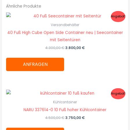
Ähnliche Produkte
Ursprünglicher
Aktueller
Angebot!
Preis
Preis
war:
ist:
Versandbehälter
4.300,00 €
3.800,00 €.
40 Fuß High Cube Open Side Container neu | Seecontainer
mit Seitentüren
4.300,00
€
3.800,00
€
ANFRAGEN
Ursprünglicher
Aktueller
Angebot!
Preis
Preis
war:
ist:
Kühlcontainer
4.500,00 €
3.750,00 €.
NARU 337614-0 10 Fuß hoher Kühlcontainer
4.500,00
€
3.750,00
€