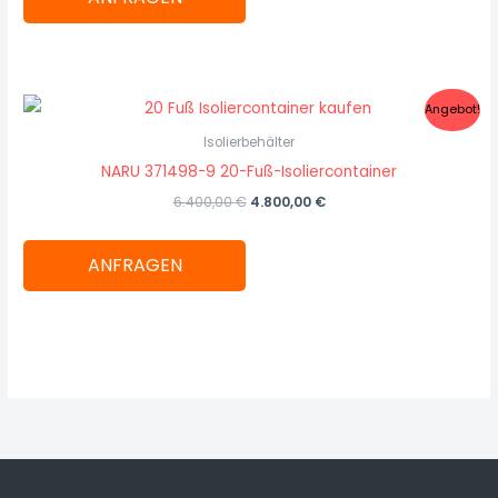
Ursprünglicher
Aktueller
Angebot!
Preis
Preis
war:
ist:
Isolierbehälter
6.400,00 €
4.800,00 €.
NARU 371498-9 20-Fuß-Isoliercontainer
6.400,00
€
4.800,00
€
ANFRAGEN