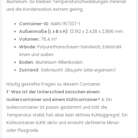
Aluminium. So bleiben Temperaturschwankungen minimal
und die Kondensation extrem gering.
Container-ID:
NARU 167337-1
Außenmaße (L x B x H):
12.192 x 2.438 x 2.896 mm
Volumen:
76,4 m³
Wände:
Polyurethanschaum-Sandwich, Edelstahl
innen und außen
Boden:
Aluminium-Rillenboden
Zustand:
Gebraucht
(Baujahr bitte ergänzen)
Häufig gestellte Fragen zu diesem Container
F: Was ist der Unterschied zwischen einem
Isoliercontainer und einem Kühlcontainer?
A: Ein
Isoliercontainer ist passiv gedämmt und hält die
Temperatur stabil, hat aber kein aktives Kühlaggregat. Ein
Kühlcontainer kühlt aktiv und erreicht definierte Minus-
oder Plusgrade.