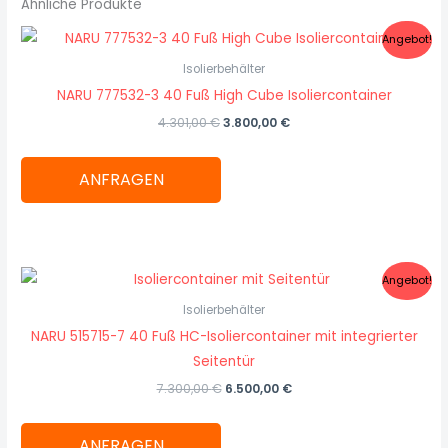
Ähnliche Produkte
Ursprünglicher
Aktueller
Angebot!
Preis
Preis
war:
ist:
Isolierbehälter
4.301,00 €
3.800,00 €.
NARU 777532-3 40 Fuß High Cube Isoliercontainer
4.301,00
€
3.800,00
€
ANFRAGEN
Ursprünglicher
Aktueller
Angebot!
Preis
Preis
war:
ist:
Isolierbehälter
7.300,00 €
6.500,00 €.
NARU 515715-7 40 Fuß HC-Isoliercontainer mit integrierter
Seitentür
7.300,00
€
6.500,00
€
ANFRAGEN