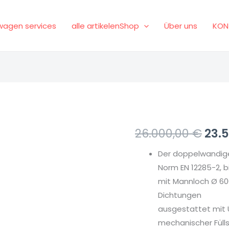
agen services
alle artikelenShop
Über uns
KON
Doppelwandiger
Urs
26.000,00
€
23.
Tank
Prei
Der doppelwandige
gemäß
Norm EN 12285-2, 
Norm
war
mit Mannloch Ø 6
EN
26.0
Dichtungen
12285,
ausgestattet mit Ü
20.000
mechanischer Fül
Liter,