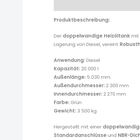
Beschreibung
Rezensionen (0)
Produktbeschreibung:
Der
doppelwandige Heizöltank
mit
Lagerung von Diesel, vereint
Robusth
Anwendung:
Diesel
Kapazität:
20 000 l
Außenlänge:
5 030 mm
Außendurchmesser:
2 300 mm
Innendurchmesser:
2 270 mm
Farbe:
Grün
Gewicht:
3 500 kg
Hergestellt mit einer
doppelwandige
Standardanschlüsse
und
NBR-Dic