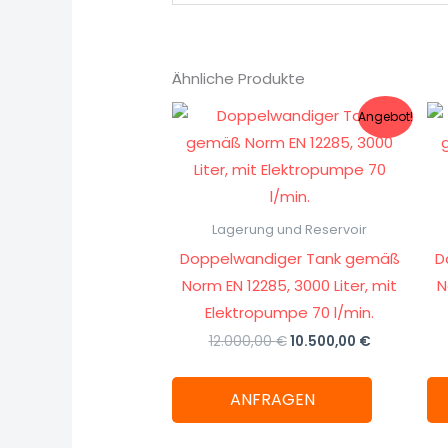
Ähnliche Produkte
Ursprünglicher
Aktueller
Angebot!
Preis
Preis
war:
ist:
12.000,00 €
10.500,00 €
Lagerung und Reservoir
Doppelwandiger Tank gemäß
D
Norm EN 12285, 3000 Liter, mit
N
Elektropumpe 70 l/min.
12.000,00
€
10.500,00
€
ANFRAGEN