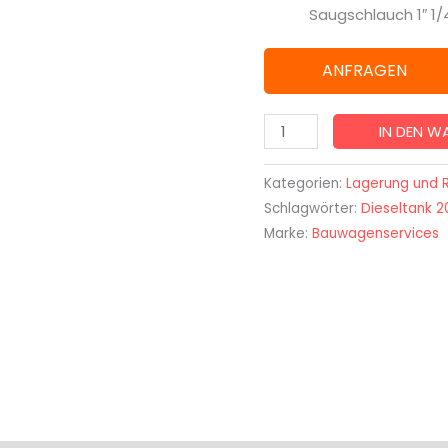
Saugschlauch 1″ 1/
mit
Elektropumpe
ANFRAGEN
70
l/min.
Menge
IN DEN 
Kategorien:
Lagerung und R
Schlagwörter:
Dieseltank 2
Marke:
Bauwagenservices