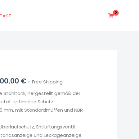
TAKT
prünglicher
Aktueller
500,00
€
+ Free Shipping
s
Preis
 Stahltank, hergestellt gemäß der
bietet optimalen Schutz
:
ist:
00 mm, mit Standardmuffen und NBR-
00,00 €
23.500,00 €.
berlaufschutz, Entlüftungsventil,
lstandsanzeige und Leckageanzeige