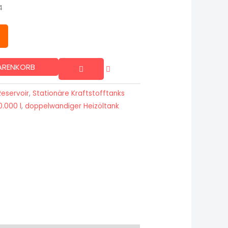
4
WARENKORB
eservoir
,
Stationäre Kraftstofftanks
0.000 l
,
doppelwandiger Heizöltank