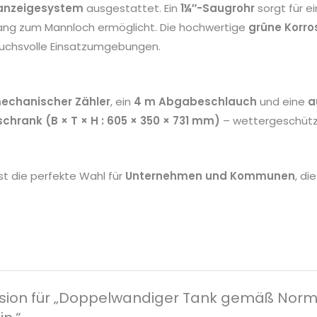
anzeigesystem
ausgestattet. Ein
1¼″-Saugrohr
sorgt für 
ang zum Mannloch ermöglicht. Die hochwertige
grüne Korro
ruchsvolle Einsatzumgebungen.
echanischer Zähler
, ein
4 m Abgabeschlauch
und eine
a
schrank (B × T × H : 605 × 350 × 731 mm)
– wettergeschütz
st die perfekte Wahl für
Unternehmen und Kommunen
, di
sion für „Doppelwandiger Tank gemäß Norm EN