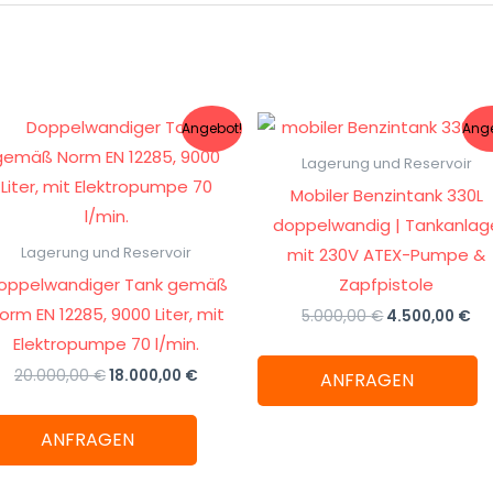
Ursprünglicher
Aktueller
Ursprünglich
Ak
Angebot!
Ange
Preis
Preis
Preis
Pre
war:
ist:
war:
ist
Lagerung und Reservoir
.
20.000,00 €
18.000,00 €.
5.000,00 €
4.
Mobiler Benzintank 330L
doppelwandig | Tankanlag
mit 230V ATEX-Pumpe &
Lagerung und Reservoir
oppelwandiger Tank gemäß
Zapfpistole
orm EN 12285, 9000 Liter, mit
5.000,00
€
4.500,00
€
Elektropumpe 70 l/min.
20.000,00
€
18.000,00
€
ANFRAGEN
ANFRAGEN